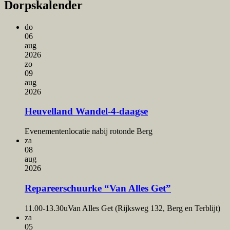
Dorpskalender
do
06
aug
2026
zo
09
aug
2026
Heuvelland Wandel-4-daagse
Evenementenlocatie nabij rotonde Berg
za
08
aug
2026
Repareerschuurke “Van Alles Get”
11.00-13.30u
Van Alles Get (Rijksweg 132, Berg en Terblijt)
za
05