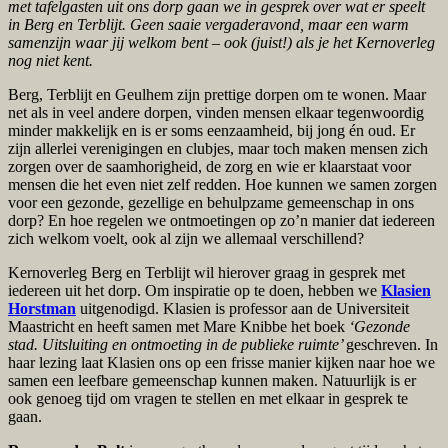
met tafelgasten uit ons dorp gaan we in gesprek over wat er speelt
in Berg en Terblijt. Geen saaie vergaderavond, maar een warm
samenzijn waar jij welkom bent – ook (juist!) als je het Kernoverleg
nog niet kent.
Berg, Terblijt en Geulhem zijn prettige dorpen om te wonen. Maar
net als in veel andere dorpen, vinden mensen elkaar tegenwoordig
minder makkelijk en is er soms eenzaamheid, bij jong én oud. Er
zijn allerlei verenigingen en clubjes, maar toch maken mensen zich
zorgen over de saamhorigheid, de zorg en wie er klaarstaat voor
mensen die het even niet zelf redden. Hoe kunnen we samen zorgen
voor een gezonde, gezellige en behulpzame gemeenschap in ons
dorp? En hoe regelen we ontmoetingen op zo’n manier dat iedereen
zich welkom voelt, ook al zijn we allemaal verschillend?
Kernoverleg Berg en Terblijt wil hierover graag in gesprek met
iedereen uit het dorp. Om inspiratie op te doen, hebben we
Klasien
Horstman
uitgenodigd. Klasien is professor aan de Universiteit
Maastricht en heeft samen met Mare Knibbe het boek
‘Gezonde
stad. Uitsluiting en ontmoeting in de publieke ruimte’
geschreven. In
haar lezing laat Klasien ons op een frisse manier kijken naar hoe we
samen een leefbare gemeenschap kunnen maken. Natuurlijk is er
ook genoeg tijd om vragen te stellen en met elkaar in gesprek te
gaan.