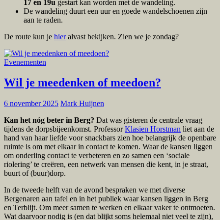
17 en 19u
gestart kan worden met de wandeling.
De wandeling duurt een uur en goede wandelschoenen zijn
aan te raden.
De route kun je
hier
alvast bekijken. Zien we je zondag?
Evenementen
Wil je meedenken of meedoen?
6 november 2025
Mark Huijnen
Kan het nóg beter in Berg?
Dat was gisteren de centrale vraag
tijdens de dorpsbijeenkomst. Professor
Klasien Horstman
liet aan de
hand van haar liefde voor snackbars zien hoe belangrijk de openbare
ruimte is om met elkaar in contact te komen. Waar de kansen liggen
om onderling contact te verbeteren en zo samen een ‘sociale
riolering’ te creëren, een netwerk van mensen die kent, in je straat,
buurt of (buur)dorp.
In de tweede helft van de avond bespraken we met diverse
Bergenaren aan tafel en in het publiek waar kansen liggen in Berg
en Terblijt. Om meer samen te werken en elkaar vaker te ontmoeten.
Wat daarvoor nodig is (en dat blijkt soms helemaal niet veel te zijn),