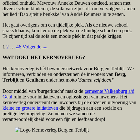
officieel onthuld. Mevrouw Anneke Dauven ontdeed, samen met
diverse schoolkinderen, de sofa van zijn strik om vervolgens samen
het lied ‘Dao sjteit e benkske’ van André Reumers in te zetten.
Het gaat overigens om een tijdelijke plek. Als de nieuwe school
straks klaar is, komt er op de plek van de huidige school een park.
Te zijner tijd zal de sofa een mooie plek in dat parkje krijgen.
Berichten
1
2
…
46
Volgende →
navigatie
WAT DOET HET KERNOVERLEG?
Het kernoverleg is hèt bewonersnetwerk voor Berg en Terblijt. We
informeren, verbinden en ondersteunen de inwoners van
Berg
,
Terblijt
en
Geulhem
onder het motto '
Samen zelf doen!
'
Door middel van 'burgerkracht' maakt de
gemeente Valkenburg a/d
Geul
ruimte voor initiatieven en oplossingen van inwoners. Het
kernoverleg ondersteunt die inwoners bij de opzet en uitvoering van
kleine en grotere initiatieven
die bijdragen aan een sociale en
prettige leefomgeving. Zo nemen we samen de
verantwoordelijkheid voor een fijn en leefbaar dorp!