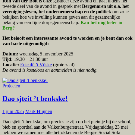
Ron van der Bolt
is onze gastheer deze avond en gaat tijdens het
tweede deel van de avond in gesprek met
Bergenaren uit o.a. het
verenigingsleven, het ondernemerschap en de politiek
om zo te
bekijken hoe we invulling kunnen geven aan dit gezamenlijke
belang van een fijne dorpsgemeenschap.
Kan het nóg beter in
Berg?
Het belooft een interessante avond te worden en je bent dan ook
van harte uitgenodigd:
Datum:
woensdag 5 november 2025
Tijd:
19.30 – 21.30 uur
Locatie:
Eetcafé ’t Vöske
(grote zaal)
De avond is kosteloos en aanmelden is niet nodig.
Projecten
Dao sjteit ’t benkske!
1 juni 2025
Mark Huijnen
Dao sjteit ’t benkske, om precies te zijn op het pleintje bij de school,
bieb en sporthal aan de Valkenburgerstraat. Vrijdagmiddag 23 mei
hebben we samen met alle betrokkenen de Bergse Social Sofa