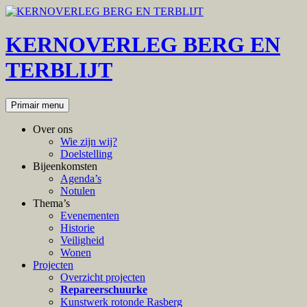
Ga
naar
de
KERNOVERLEG BERG EN
inhoud
TERBLIJT
Zoeken
Primair menu
Over ons
Wie zijn wij?
Doelstelling
Bijeenkomsten
Agenda’s
Notulen
Thema’s
Evenementen
Historie
Veiligheid
Wonen
Projecten
Overzicht projecten
Repareerschuurke
Kunstwerk rotonde Rasberg